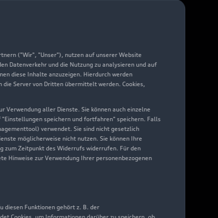
arantie
di digital services
yAudi
nern ("Wir", "Unser"), nutzen auf unserer Website
 den Datenverkehr und die Nutzung zu analysieren und auf
hnen diese Inhalte anzuzeigen. Hierdurch werden
die Server von Dritten übermittelt werden. Cookies,
 zur Verwendung aller Dienste. Sie können auch einzelne
f "Einstellungen speichern und fortfahren" speichern. Falls
nagementtool) verwendet. Sie sind nicht gesetzlich
Dienste möglicherweise nicht nutzen. Sie können Ihre
ng zum Zeitpunkt des Widerrufs widerrufen. Für den
nkrete Hinweise zur Verwendung Ihrer personenbezogenen
 diesen Funktionen gehört z. B. der
det Cookies, um Informationen darüber zu speichern, ob