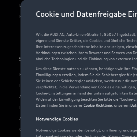
Elektromodelle
Cookie und Datenfreigabe Ei
Plug-in-Hybride
Wir, die AUDI AG, Auto-Union-Straße 1, 85057 Ingolstadt
eigene und Dienste Dritter, die Cookies und ähnliche Tech
Ihre Interessen zugeschnittene Inhalte anzuzeigen, einsc
Verbindungen zwischen Ihrem Browser und Servern von Dri
Support
ähnliche Technologien und die Einbindung von externen In
Um diese Dienste nutzen zu können, benötigen wir Ihre Einw
Kundenservice
Einwilligungen erteilen, indem Sie die Schieberegler für j
Sie keinen der Schieberegler anklicken, werden nur die no
Händlersuche
verpflichtet, in die Verwendung von Cookies einzuwilligen,
Cookie-Einstellungen anhand der unten aufgeführten Kateg
Audi Code
Widerruf der Einwilligung beachten Sie bitte die "Cookie
Daten finden Sie in unserer
Cookie Richtlinie
, unserem
Dat
Häufige Fragen (FAQ)
Audi Online Beratung
Notwendige Cookies
Online-Terminvereinbarung
Notwendige Cookies werden benötigt, um Ihnen grundlegen
Fahrzeugkonfigurator oder der Ensighten Privacy Manager