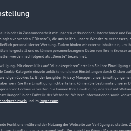
Gebrauchtwagen
G
nstellung
Finanzierung
Au
Aktionen & Angebote
m
, allein oder in Zusammenarbeit mit unseren verbundenen Unternehmen und Part
Geschäftskunden
nologien verwenden ("Dienste"), die uns helfen, unsere Website zu verbessern,
hließlich personalisierter Werbung. Zudem binden wir externe Inhalte ein, um I
tten hergestellt und es können personenbezogene Daten von Ihrem Browser an 
Über Audi
halten werden nachfolgend als „Dienste“ bezeichnet.
illigung. Mit einem Klick auf "Alle akzeptieren" erteilen Sie Ihre Einwilligung
Unternehmen
ede Cookie-Kategorie einzeln anklicken und diese Einstellungen durch Klicken au
twendigen Cookies (z. B. der Ensighten Privacy Manager, unser Einwilligungsma
Karriere
 aber wenn Sie Ihre Einwilligung nicht erteilen, können Sie bestimmte unserer 
orien von Cookies verwalten. Sie können Ihre Einwilligung jederzeit mit Wirku
Investor Relations
-Einstellungen" in der Fußzeile der Webseite. Weitere Informationen sowie ko
enschutzhinweis
und im
Impressum
.
Presse & Media Center
Datenschutz
Audi erleben
de Funktionen während der Nutzung der Webseite zur Verfügung zu stellen. Zu
 (unser Einwilligungsmanagementtool). Der Ensighten Privacy Manager verwen